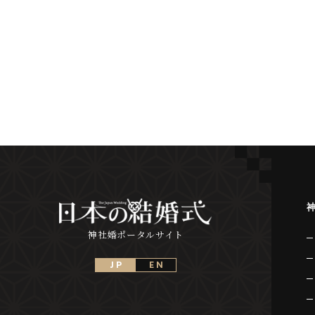
神社婚ポータルサイト
J P
E N