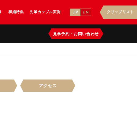
す
和婚特集
先輩カップル実例
クリップリスト
J P
E N
見学予約
・
お問い合わせ
アクセス