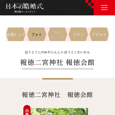
神社婚ポータルサイト
神社婚ポータルサイト
先輩
フォト
会場トップ
プラン
アクセス
カップル
J P
E N
ほうとくにのみやじんじゃ ほうとくかいかん
報徳二宮神社 報徳会館
神社婚会場を探す
衣裳を探す
報徳二宮神社 報徳会館
和婚コラム
白無垢