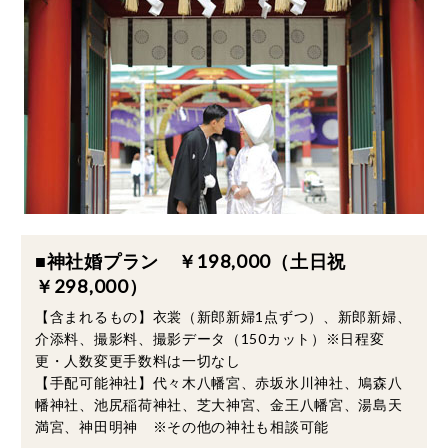
■神社婚プラン ￥198,000（土日祝
￥298,000）
【含まれるもの】衣裳（新郎新婦1点ずつ）、新郎新婦、
介添料、撮影料、撮影データ（150カット）※日程変
更・人数変更手数料は一切なし
【手配可能神社】代々木八幡宮、赤坂氷川神社、鳩森八
幡神社、池尻稲荷神社、芝大神宮、金王八幡宮、湯島天
満宮、神田明神 ※その他の神社も相談可能