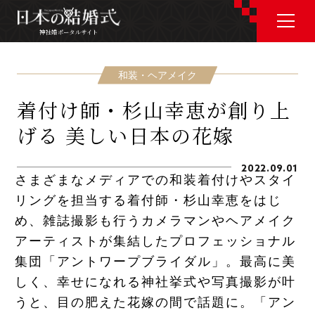
神社婚ポータルサイト
神社婚ポータルサイト
和装・ヘアメイク
着付け師・杉山幸恵が創り上
J P
E N
げる 美しい日本の花嫁
2022.09.01
さまざまなメディアでの和装着付けやスタイ
リングを担当する着付師・杉山幸恵をはじ
神社婚会場を探す
め、雑誌撮影も行うカメラマンやヘアメイク
アーティストが集結したプロフェッショナル
衣裳を探す
集団「アントワープブライダル」。最高に美
しく、幸せになれる神社挙式や写真撮影が叶
和婚コラム
うと、目の肥えた花嫁の間で話題に。「アン