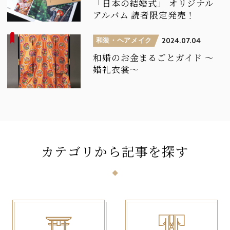
「日本の結婚式」
オリジナル
アルバム
読者限定発売！
和装・ヘアメイク
2024.07.04
和婚のお金まるごとガイド
～
婚礼衣裳～
カテゴリ
から
記事
を
探
す