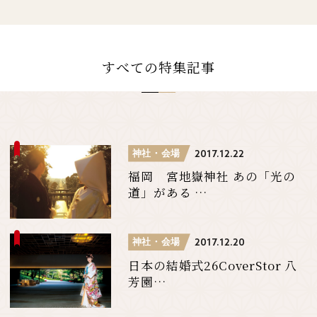
すべての特集記事
神社・会場
2017.12.22
福岡 宮地嶽神社 あの「光の
道」がある …
神社・会場
2017.12.20
日本の結婚式26CoverStor 八
芳園…