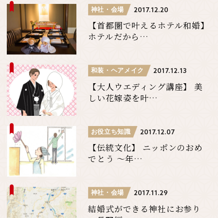
神社・会場
2017.12.20
【首都圏で叶えるホテル和婚】
ホテルだから…
和装・ヘアメイク
2017.12.13
【大人ウエディング講座】 美
しい花嫁姿を叶…
お役立ち知識
2017.12.07
【伝統文化】 ニッポンのおめ
でとう 〜年…
神社・会場
2017.11.29
結婚式ができる神社にお参り