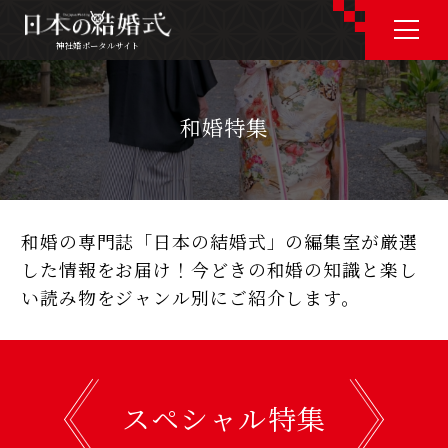
神社婚ポータルサイト
神社婚ポータルサイト
和婚特集
J P
E N
和婚の専門誌「日本の結婚式」の編集室が厳選
した情報をお届け！
今どきの和婚の知識と楽し
神社婚会場を探す
い読み物をジャンル別にご紹介します。
衣裳を探す
スペシャル特集
和婚コラム