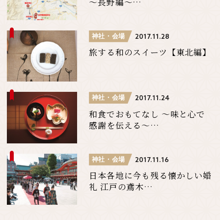
〜長野編〜…
神社・会場
2017.11.28
旅する和のスイーツ【東北編】
神社・会場
2017.11.24
和食でおもてなし 〜味と心で
感謝を伝える〜…
神社・会場
2017.11.16
日本各地に今も残る懐かしい婚
礼 江戸の鳶木…