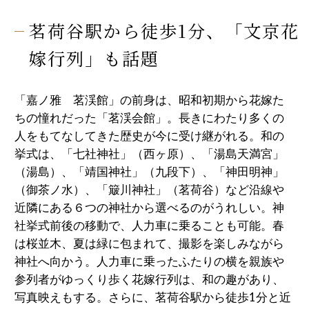
茗荷谷駅から徒歩1分、「文京花
嫁行列」も話題
「嘉ノ雅 茗渓館」の前身は、昭和初期から花嫁た
ちの憧れだった「茗渓会館」。長きにわたり多くの
人をもてなしてきた歴史が今に受け継がれる。和の
挙式は、「七社神社」（西ヶ原）、「湯島天満宮」
（湯島）、「靖国神社」（九段下）、「神田明神」
（御茶ノ水）、「簸川神社」（茗荷谷）など沿線や
近隣にある６つの神社から選べるのがうれしい。神
社挙式前後の移動で、人力車に乗ることも可能。春
は桜並木、夏は緑に包まれて、撮影を楽しみながら
神社へ向かう。人力車に乗ったふたりの横を親族や
参列者がゆっくり歩く花嫁行列は、和の趣があり、
写真映えもする。さらに、茗荷谷駅から徒歩1分と近