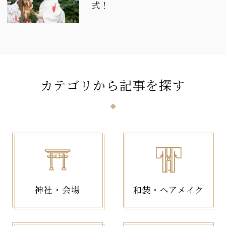
式！
カテゴリ
から
記事
を
探
す
神社・会場
和装・ヘアメイク