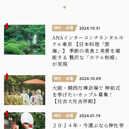
神社・会場
2024.10.31
ANAインターコンチネンタルホ
テル東京
【日本料理「雲
海」】
季節の美食と美景を堪
能する
贅沢な「ホテル和婚」
が実現
神社・会場
2024.10.09
大阪・関西万博会場で
神前式
を挙げたいカップル募集！
【住吉大社吉祥殿】
神社・会場
2024.01.19
２０２４年・今選ぶなら神社挙