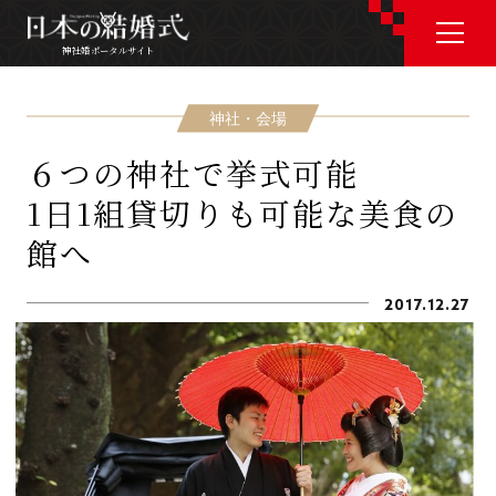
神社婚ポータルサイト
神社婚ポータルサイト
神社・会場
６つの神社で挙式可能
J P
E N
1日1組貸切りも可能な美食の
館へ
2017.12.27
神社婚会場を探す
衣裳を探す
和婚コラム