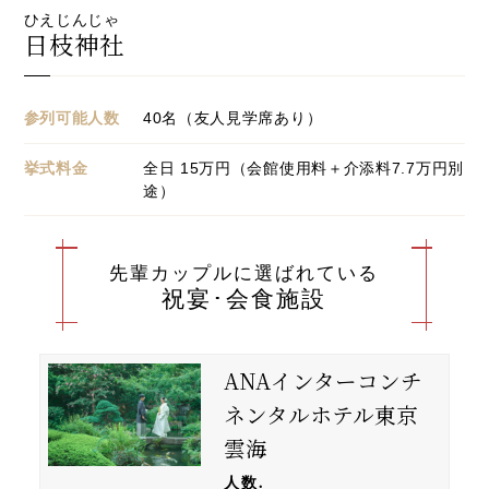
ひえじんじゃ
日枝神社
参列可能人数
40名（友人見学席あり）
挙式料金
全日 15万円（会館使用料＋介添料7.7万円別
途）
先輩カップルに選ばれている
祝宴･会食施設
ANAインターコンチ
ネンタルホテル東京
雲海
人数.