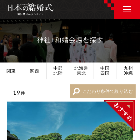
神社婚ポータルサイト
神社婚ポータルサイト
神社+和婚会場を探す
J P
E N
中部
北海道
中国
九州
関東
関西
北陸
東北
四国
沖縄
神社婚会場を探す
こだわり条件で絞り込む
19
件
衣裳を探す
和婚コラム