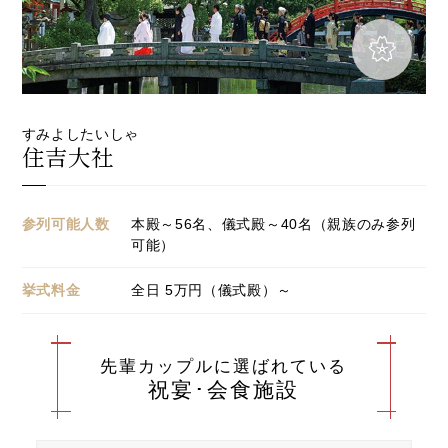
すみよしたいしゃ
住吉大社
参列可能人数
本殿～56名、儀式殿～40名（親族のみ参列
可能）
挙式料金
全日 5万円（儀式殿）～
先輩カップルに選ばれている
祝宴･会食施設