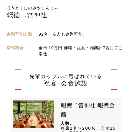
ほうとくにのみやじんじゃ
報徳二宮神社
参列可能人数
92
名（友人も参列可能）
挙式料金
全日
10
万円 神職・巫女・雅楽計7名にてご
奉仕
先輩カップルに選ばれている
祝宴･会食施設
報徳二宮神社 報徳会
館
人数.
着席2名〜200名 立食25