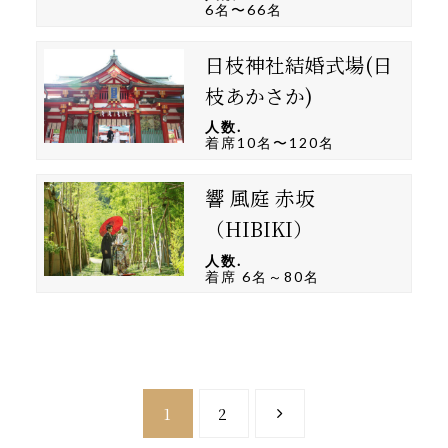
6名〜66名
日枝神社結婚式場(日
枝あかさか)
人数.
着席10名〜120名
響 風庭 赤坂
（HIBIKI）
人数.
着席 6名～80名
1
2