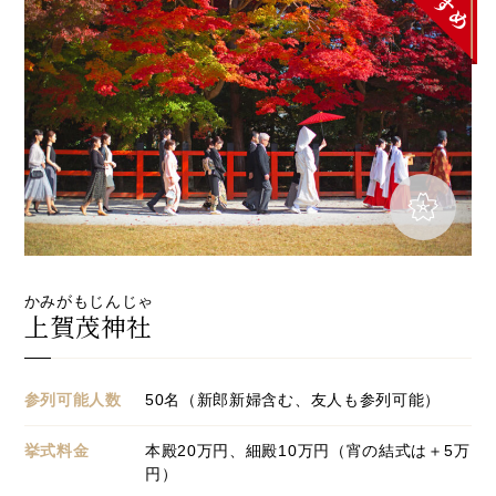
かみがもじんじゃ
上賀茂神社
参列可能人数
50名（新郎新婦含む、友人も参列可能）
挙式料金
本殿20万円、細殿10万円（宵の結式は＋5万
円）