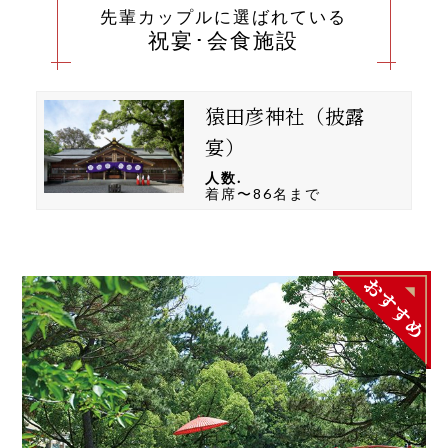
先輩カップルに選ばれている
祝宴･会食施設
猿田彦神社（披露
宴）
人数.
着席〜86名まで