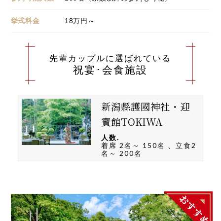
挙式料金
18
万円～
先輩カップルに選ばれている
祝宴･会食施設
新潟縣護國神社・迎
賓館TOKIWA
人数.
着席 2名～ 150名 、立食2
名～ 200名