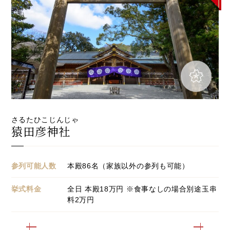
さるたひこじんじゃ
猿田彦神社
参列可能人数
本殿86名（家族以外の参列も可能）
挙式料金
全日 本殿18万円 ※食事なしの場合別途玉串
料2万円