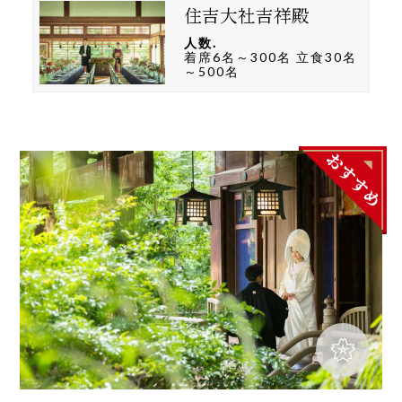
住吉大社吉祥殿
人数.
着席6名～300名 立食30名
～500名