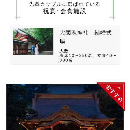
先輩カップルに選ばれている
祝宴･会食施設
大國魂神社 結婚式
場
人数.
着席10〜250名、立食40〜
300名