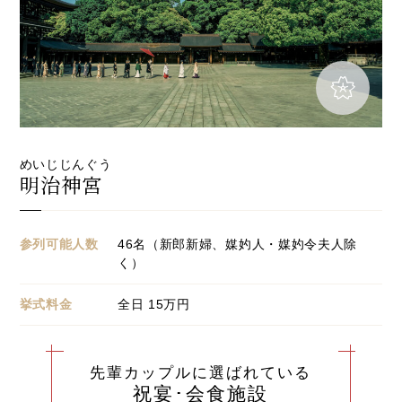
先輩カップル実例
クリップリスト
めいじじんぐう
明治神宮
参列可能人数
46名（新郎新婦、媒妁人・媒妁令夫人除
く）
挙式料金
全日 15万円
先輩カップルに選ばれている
祝宴･会食施設