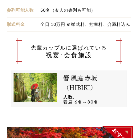
参列可能人数
50名（友人の参列も可能）
挙式料金
全日 10万円 ※挙式料、控室料、介添料込み
先輩カップルに選ばれている
祝宴･会食施設
響 風庭 赤坂
（HIBIKI）
人数.
着席 6名～80名