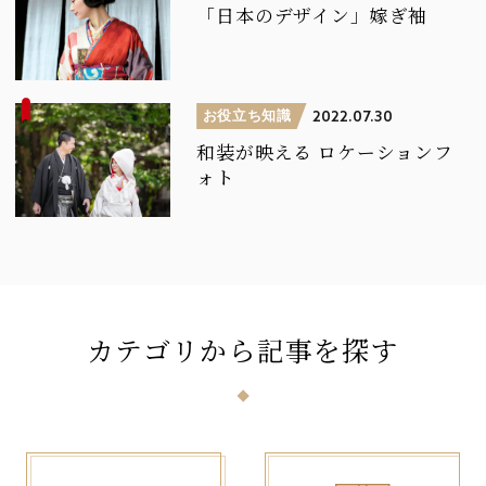
「日本のデザイン」嫁ぎ袖
お役立ち知識
2022.07.30
和装が映える
ロケーションフ
ォト
カテゴリ
から
記事
を
探
す