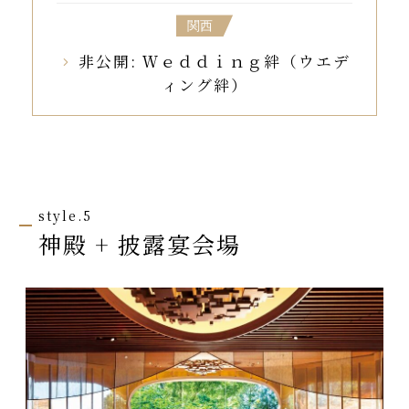
関西
非公開: Ｗｅｄｄｉｎｇ絆（ウエデ
ィング絆）
style.5
神殿 + 披露宴会場