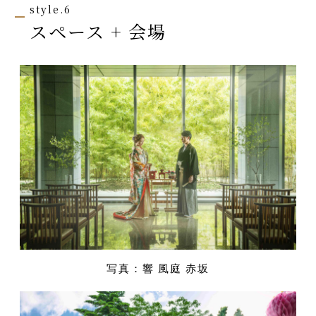
style.6
スペース + 会場
写真：響 風庭 赤坂