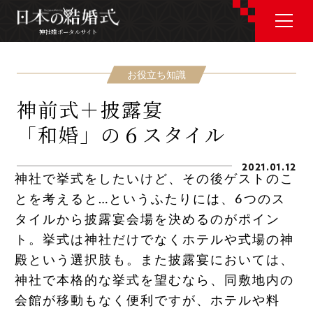
神社婚ポータルサイト
神社婚ポータルサイト
お役立ち知識
神前式＋披露宴
J P
E N
「和婚」の６スタイル
2021.01.12
神社で挙式をしたいけど、その後ゲストのこ
とを考えると…というふたりには、6つのス
神社婚会場を探す
タイルから披露宴会場を決めるのがポイン
ト。挙式は神社だけでなくホテルや式場の神
衣裳を探す
殿という選択肢も。また披露宴においては、
神社で本格的な挙式を望むなら、同敷地内の
和婚コラム
会館が移動もなく便利ですが、ホテルや料