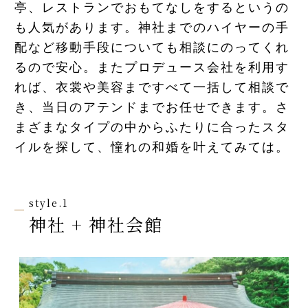
亭、レストランでおもてなしをするというの
先輩カップル実例
も人気があります。神社までのハイヤーの手
配など移動手段についても相談にのってくれ
るので安心。またプロデュース会社を利用す
クリップリスト
れば、衣裳や美容まですべて一括して相談で
き、当日のアテンドまでお任せできます。さ
まざまなタイプの中からふたりに合ったスタ
イルを探して、憧れの和婚を叶えてみては。
style.1
神社 + 神社会館